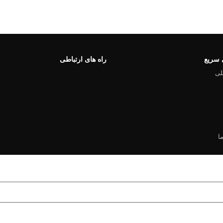
سریع
راه های ارتباطی
لی
ا